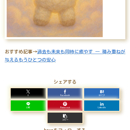
おすすめ記事→
過去も未来も同時に癒やす ― 積み重ねが
与えるもうひとつの安心
シェアする
X
Facebook
はてブ
LINE
Pinterest
LinkedIn
コピー