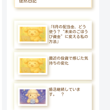
徒然日記
「6月の配当金、どう
使う？“未来のごほう
び資金”に変える私の
方法」
最近の投資で感じた気
持ちの変化
婚活継続していま
す。 ？